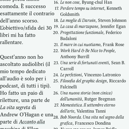
Le non cose
, Byung-chul Han
comoda. È successo
Perdere tempo su internet
, Kenneth
esattamente il contrario
Goldsmith
dell’anno scorso.
La moglie di Darwin
, Steven Johnson
La casa di marzapane
, Jennifer Egan
L’obiettivo/sfida dei 30
Progettazione funzionale
, Federico
libri mi ha fatto
Badaloni
rallentare.
Il mare in cui nuotiamo
, Frank Rose
Work Hard & Be Nice to People
,
Quest’anno non ho
Anthony Burrill
Una serie di fortunati eventi
, Sean B.
ascoltato audiolibri (il
Carroll
mio tempo dedicato
Le perfezioni
, Vincenzo Latronico
all’audio è solo per i
Filosofia del graphic design
, Riccardo
podcast, di tutti i tipi).
Falcinelli
Ho fatto un paio di
Una nuova storia (non cinica)
dell’umanità
, Rutger Bregman
riletture, una parte de
Memestetica. Il settembre eterno
La vita segreta
di
dell'arte
, Valentina Tanni
Andrew O’Hagan e una
Bob Noorda. Una vita nel segno della
parte di
Accanto alla
grafica
, Francesco Dondina
macchina
di Ellen