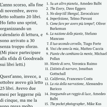
Su un altro pianeta
, Amedeo Balbi
L’anno scorso
, alla fine
The Every
, Dave Eggers
di novembre, avevo
No sleep till Shengal
, Zerocalcare
letto soltanto 20 libri.
Imperfezione
, Telmo Pievani
Ho fatto uno sprint,
Come fare per avere più tempo?
, Oliver
organizzando un
Burkeman
La nazione delle piante
, Stefano
calendario di lettura, e
Mancuso
sono arrivato a 30
Il tuo secondo cervello
, Tiago Forte
senza troppo sforzo.
Voci che sono la mia
, Matteo Caccia
(Mi piace partecipare
Piante che cambiano la mente
, Michael
alla sfida di Goodreads
Pollan
Niente di vero
, Veronica Raimo
sui libri letti.)
L’istinto di narrare
, Jonathan
Gottschall
Quest’anno, invece, a
California
, Francesco Costa
ottobre avevo già letto
La via della narrazione
, Alessandro
25 libri. Avevo due
Baricco
mesi per leggerne più
Inseguendo un raggio di luce
, Amedeo
Balbi
di cinque, ma me la
The pocket photographer
, Mike Kus
sono presa molto