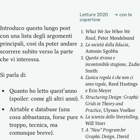
Letture 2020
→ con le
copertine
Introduco questo lungo post
What We See When We
con una lista degli argomenti
Read
, Peter Mendelsund
principali, così da poter andare
La società della fiducia
,
scorrere subito verso la parte
Antonio Sgobba
Questa strana e
che vi interessa.
incontenibile stagione
, Zadie
Smith
Si parla di:
L’unica regola è che non ci
sono regole
, Reed Hastings
Quanto ho letto quest’anno
e Erin Meyer
Structuring Design: Graphic
(spoiler: come gli altri anni).
Grids in Theory and
Airtable e database (una
Practice
, Ulysses Voelker
cosa abbastanza, forse pure
La scienza dello Storytelling
,
Will Storr
troppo, tecnica, ma
A *New* Program for
comunque breve).
Graphic Design
, David