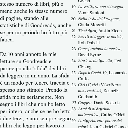
Gheno
stesso numero di libri, più o
La scrittura non si insegna
,
meno anche lo stesso numero
Vanni Santoni
di pagine, stando alle
Nella testa del Dragone
,
statistiche di Goodreads, anche
Giada Messetti
Tieni duro
, Austin Kleon
se per un periodo ho fatto più
Smetti di leggere le notizie
,
fatica.
Rob Dobelli
Come funziona la musica
,
Da 10 anni annoto le mie
David Byrne
letture su Goodreads e
Storie della tua vita
, Ted
Chiang
partecipo alla “sfida” dei libri
Dopo il Covid-19
, Leonardo
da leggere in un anno. La sfida
Caffo
è un modo per tenere traccia e
Ctrl+C, ctrl+V (scrittura
spesso uno stimolo. Prendo la
non creativa)
, Kenneth
sfida molto seriamente. Non
Goldsmith
Calypso
, David Sedaris
segno i libri che non ho letto
Armi di distruzione
per intero, anche se ne ho letto
matematica
, Cathy O'Neil
i due terzi, e non sempre segno
Lo stupefacente potere dei
i libri che leggo per lavoro o
colori
, Jean-Gabriel Causse