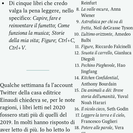
Di cinque libri che credo
Reinfurt
La valle oscura
, Anna
valga la pena leggere, nello
Wiener
specifico:
Capire, fare e
Astrofisica per chi va di
reinventare il fumetto
;
Come
fretta
, Neil deGrasse Tyson
funziona la musica
;
Storie
L’ultimo orizzonte
, Amedeo
della mia vita
;
Figure
;
Ctrl+C,
Balbi
Figure
, Riccardo Falcinelli
Ctrl+V
.
Svuota il carrello
, Gianluca
Diegoli
Pechino Pieghevole
, Hao
Jingfang
Kitchen Confidential
,
Anthony Bourdain
Qualche settimana fa l’account
Da animali a dèi: Breve
Twitter della casa editrice
storia dell'umanità
, Yuval
Einaudi
chiedeva
se, per le note
Noah Harari
ragioni, i libri letti nel 2020
Il vicolo cieco
, Seth Godin
fossero stati più di quelli del
Leggere la terra e il cielo
,
Francesco Guglieri
2019. In molti hanno risposto di
Potere alle parole
, Vera
aver letto di più. Io ho letto lo