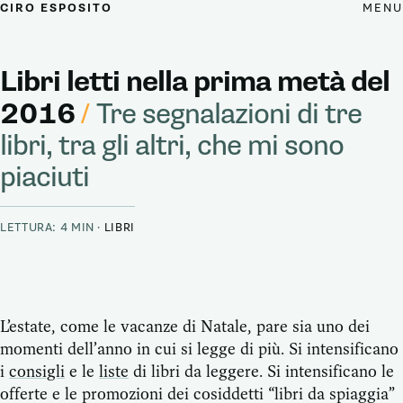
MENU
CIRO ESPOSITO
Libri letti nella prima metà del
2016
/
Tre segnalazioni di tre
libri, tra gli altri, che mi sono
piaciuti
LETTURA: 4 MIN ·
LIBRI
L’estate, come le vacanze di Natale, pare sia uno dei
momenti dell’anno in cui si legge di più. Si intensificano
i
consigli
e le
liste
di libri da leggere. Si intensificano le
offerte e le promozioni dei cosiddetti “libri da spiaggia”