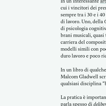
In un interessante
ar
cui i vincitori dei pr
sempre tra i 30 e i 4
di lavoro. Uno, della
di psicologia cogniti
brani musicali, quasi 
carriera del composit
modelli simili con poe
duro lavoro e poco 
In un libro di qualch
Malcom Gladwell scriv
qualsiasi disciplina “
La pratica è important
parla spesso di
delibe