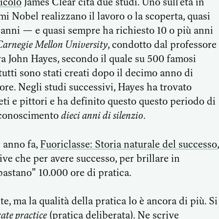
ticolo
James Clear cita due studi. Uno sull’età in
emi Nobel realizzano il lavoro o la scoperta, quasi
0 anni — e quasi sempre ha richiesto 10 o più anni
Carnegie Mellon University
, condotto dal professore
va John Hayes, secondo il quale su 500 famosi
tutti sono stati creati dopo il decimo anno di
ore. Negli studi successivi, Hayes ha trovato
ti e pittori e ha definito questo questo periodo di
riconoscimento
dieci anni di silenzio
.
e anno fa,
Fuoriclasse: Storia naturale del successo
,
e che per avere successo, per brillare in
bastano” 10.000 ore di pratica.
e, ma la qualità della pratica lo è ancora di più. Si
rate practice
(pratica deliberata). Ne scrive