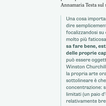
Annamaria Testa sul
Una cosa importan
dire semplicemente
focalizzandosi su
molto più faticos
sa fare bene, e
delle proprie ca
può essere oggetto
Winston Churchill
la propria arte ora
sottolineare è che
concentrazione: si
limitati (un paio
relativamente bre